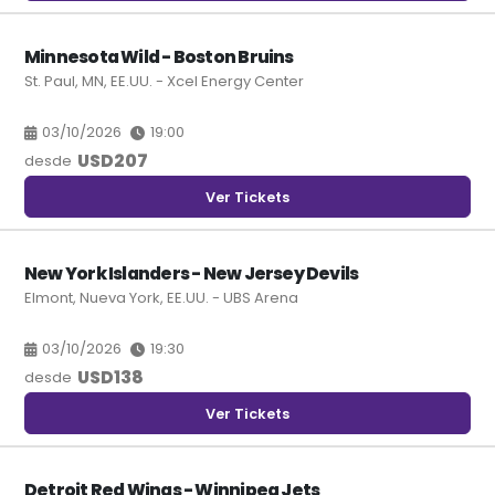
Minnesota Wild - Boston Bruins
St. Paul, MN, EE.UU. - Xcel Energy Center
03/10/2026
19:00
USD
207
desde
Ver Tickets
New York Islanders - New Jersey Devils
Elmont, Nueva York, EE.UU. - UBS Arena
03/10/2026
19:30
USD
138
desde
Ver Tickets
Detroit Red Wings - Winnipeg Jets