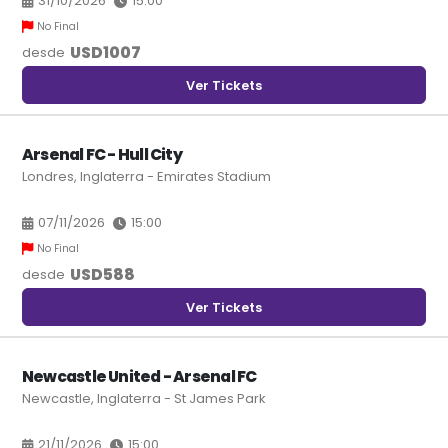
31/10/2026
15:00
No Final
USD
1007
desde
Ver Tickets
Arsenal FC - Hull City
Londres, Inglaterra - Emirates Stadium
07/11/2026
15:00
No Final
USD
588
desde
Ver Tickets
Newcastle United - Arsenal FC
Newcastle, Inglaterra - St James Park
21/11/2026
15:00